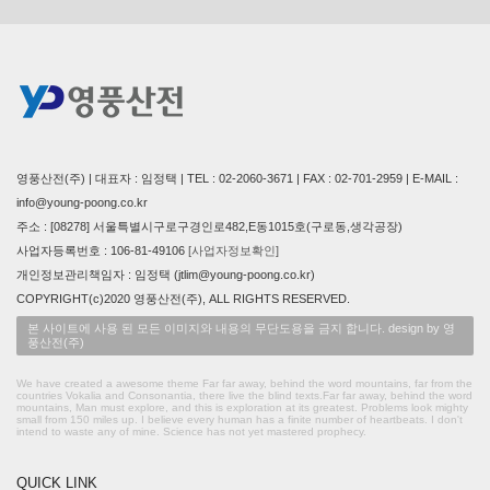
영풍산전(주) | 대표자 : 임정택 | TEL : 02-2060-3671 | FAX : 02-701-2959 | E-MAIL :
info@young-poong.co.kr
주소 : [08278] 서울특별시구로구경인로482,E동1015호(구로동,생각공장)
사업자등록번호 : 106-81-49106
[사업자정보확인]
개인정보관리책임자 : 임정택 (jtlim@young-poong.co.kr)
COPYRIGHT(c)2020 영풍산전(주), ALL RIGHTS RESERVED.
본 사이트에 사용 된 모든 이미지와 내용의 무단도용을 금지 합니다. design by 영
풍산전(주)
We have created a awesome theme Far far away, behind the word mountains, far from the
countries Vokalia and Consonantia, there live the blind texts.Far far away, behind the word
mountains, Man must explore, and this is exploration at its greatest. Problems look mighty
small from 150 miles up. I believe every human has a finite number of heartbeats. I don't
intend to waste any of mine. Science has not yet mastered prophecy.
QUICK LINK