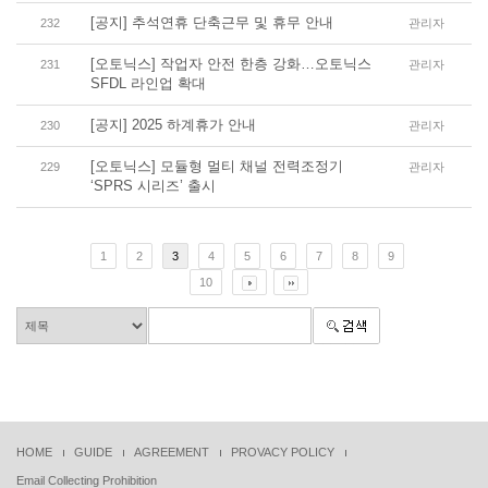
[공지] 추석연휴 단축근무 및 휴무 안내
232
관리자
[오토닉스] 작업자 안전 한층 강화…오토닉스
231
관리자
SFDL 라인업 확대
[공지] 2025 하계휴가 안내
230
관리자
[오토닉스] 모듈형 멀티 채널 전력조정기
229
관리자
‘SPRS 시리즈’ 출시
1
2
3
4
5
6
7
8
9
10
HOME
GUIDE
AGREEMENT
PROVACY POLICY
Email Collecting Prohibition