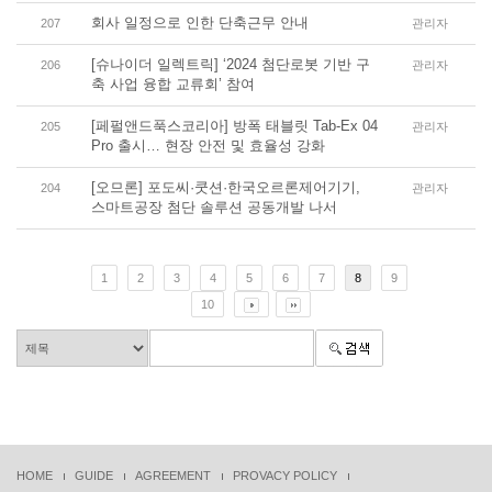
회사 일정으로 인한 단축근무 안내
207
관리자
[슈나이더 일렉트릭] ‘2024 첨단로봇 기반 구
206
관리자
축 사업 융합 교류회’ 참여
[페펄앤드푹스코리아] 방폭 태블릿 Tab-Ex 04
205
관리자
Pro 출시… 현장 안전 및 효율성 강화
[오므론] 포도씨·쿳션·한국오르론제어기기,
204
관리자
스마트공장 첨단 솔루션 공동개발 나서
1
2
3
4
5
6
7
8
9
10
HOME
GUIDE
AGREEMENT
PROVACY POLICY