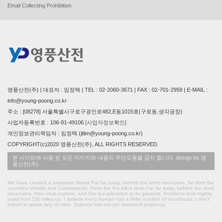
Email Collecting Prohibition
영풍산전(주) | 대표자 : 임정택 | TEL : 02-2060-3671 | FAX : 02-701-2959 | E-MAIL :
info@young-poong.co.kr
주소 : [08278] 서울특별시구로구경인로482,E동1015호(구로동,생각공장)
사업자등록번호 : 106-81-49106
[사업자정보확인]
개인정보관리책임자 : 임정택 (jtlim@young-poong.co.kr)
COPYRIGHT(c)2020 영풍산전(주), ALL RIGHTS RESERVED.
본 사이트에 사용 된 모든 이미지와 내용의 무단도용을 금지 합니다. design by 영
풍산전(주)
We have created a awesome theme Far far away, behind the word mountains, far from the
countries Vokalia and Consonantia, there live the blind texts.Far far away, behind the word
mountains, Man must explore, and this is exploration at its greatest. Problems look mighty
small from 150 miles up. I believe every human has a finite number of heartbeats. I don't
intend to waste any of mine. Science has not yet mastered prophecy.