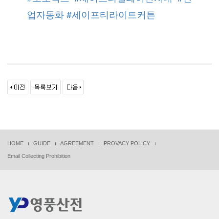
업자동화
#세이프티라이트커튼
HOME
GUIDE
AGREEMENT
PROVACY POLICY
Email Collecting Prohibition