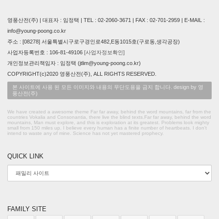
영풍산전(주) | 대표자 : 임정택 | TEL : 02-2060-3671 | FAX : 02-701-2959 | E-MAIL :
info@young-poong.co.kr
주소 : [08278] 서울특별시구로구경인로482,E동1015호(구로동,생각공장)
사업자등록번호 : 106-81-49106
[사업자정보확인]
개인정보관리책임자 : 임정택 (jtlim@young-poong.co.kr)
COPYRIGHT(c)2020 영풍산전(주), ALL RIGHTS RESERVED.
본 사이트에 사용 된 모든 이미지와 내용의 무단도용을 금지 합니다. design by 영
풍산전(주)
We have created a awesome theme Far far away, behind the word mountains, far from the
countries Vokalia and Consonantia, there live the blind texts.Far far away, behind the word
mountains, Man must explore, and this is exploration at its greatest. Problems look mighty
small from 150 miles up. I believe every human has a finite number of heartbeats. I don't
intend to waste any of mine. Science has not yet mastered prophecy.
QUICK LINK
FAMILY SITE